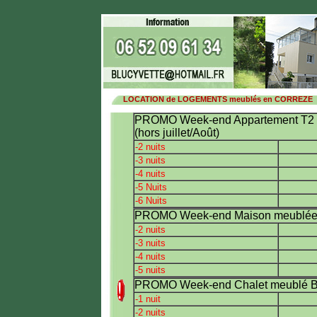
LOCATION de LOGEMENTS meublés en CORREZE
PROMO Week-end Appartement T2 m
(hors juillet/Août)
-2 nuits
-3 nuits
-4 nuits
-5 Nuits
-6 Nuits
PROMO Week-end Maison meublée Bri
-2 nuits
-3 nuits
-4 nuits
-5 nuits
PROMO Week-end Chalet meublé Brive
.
-1 nuit
-2 nuits