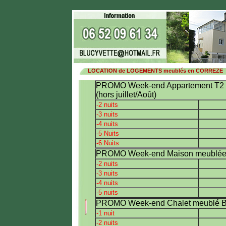
LOCATION de LOGEMENTS meublés en CORREZE
PROMO Week-end Appartement T2 m
(hors juillet/Août)
-2 nuits
-3 nuits
-4 nuits
-5 Nuits
-6 Nuits
PROMO Week-end Maison meublée Bri
-2 nuits
-3 nuits
-4 nuits
-5 nuits
PROMO Week-end Chalet meublé Brive
.
-1 nuit
-2 nuits